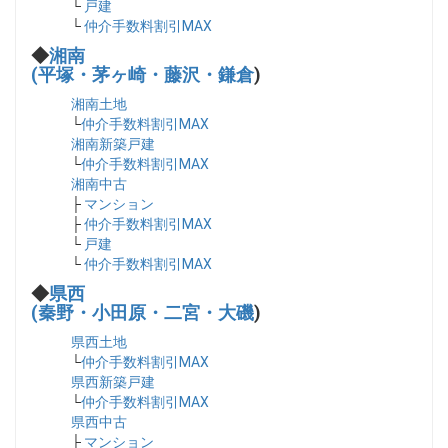
└
戸建
└
仲介手数料割引MAX
◆
湘南
(平塚・茅ヶ崎・藤沢・鎌倉
)
湘南土地
└
仲介手数料割引MAX
湘南新築戸建
└
仲介手数料割引MAX
湘南中古
├
マンション
├
仲介手数料割引MAX
└
戸建
└
仲介手数料割引MAX
◆
県西
(秦野・小田原・二宮・大磯
)
県西土地
└
仲介手数料割引MAX
県西新築戸建
└
仲介手数料割引MAX
県西中古
├
マンション