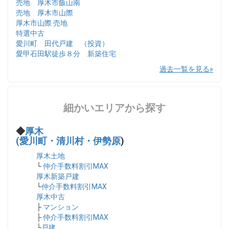
売地 厚木市飯山南
売地 厚木市山際
厚木市山際 売地
特選中古
愛川町 田代戸建 （投資）
愛甲石田駅徒歩８分 新築住宅
過去一覧を見る
細かいエリアから探す
◆
厚木
(愛川町・清川村・伊勢原
)
厚木土地
└
仲介手数料割引MAX
厚木新築戸建
└
仲介手数料割引MAX
厚木中古
├
マンション
├
仲介手数料割引MAX
└
戸建