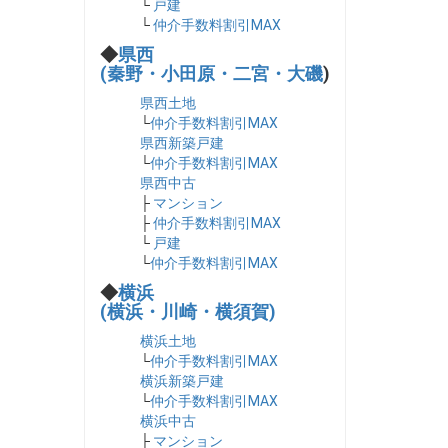
└
戸建
└
仲介手数料割引MAX
◆
県西
(秦野・小田原・二宮・大磯
)
県西土地
└
仲介手数料割引MAX
県西新築戸建
└
仲介手数料割引MAX
県西中古
├
マンション
├
仲介手数料割引MAX
└
戸建
└
仲介手数料割引MAX
◆
横浜
(横浜・川崎・横須賀)
横浜土地
└
仲介手数料割引MAX
横浜新築戸建
└
仲介手数料割引MAX
横浜中古
├
マンション