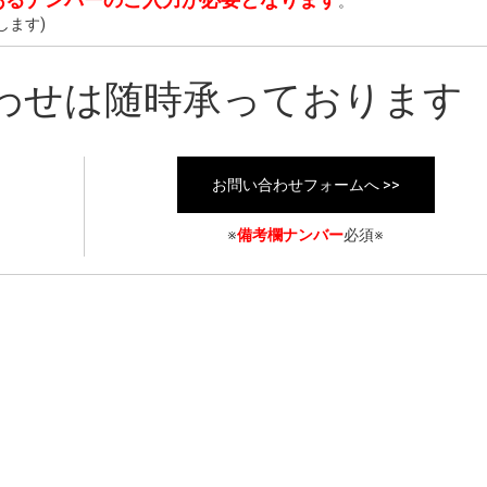
。
します)
わせは随時承っております
お問い合わせフォームへ >>
※
備考欄ナンバー
必須※