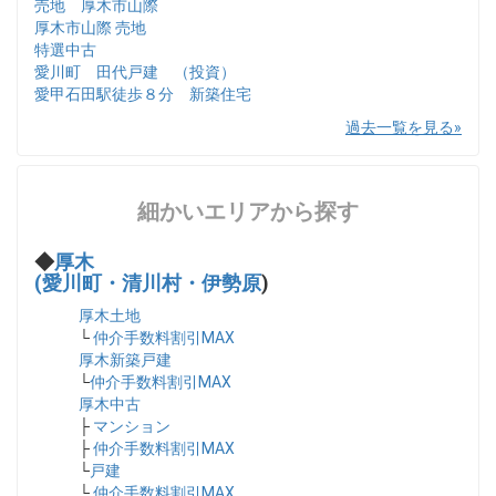
売地 厚木市山際
厚木市山際 売地
特選中古
愛川町 田代戸建 （投資）
愛甲石田駅徒歩８分 新築住宅
過去一覧を見る
細かいエリアから探す
◆
厚木
(愛川町・清川村・伊勢原
)
厚木土地
└
仲介手数料割引MAX
厚木新築戸建
└
仲介手数料割引MAX
厚木中古
├
マンション
├
仲介手数料割引MAX
└
戸建
└
仲介手数料割引MAX