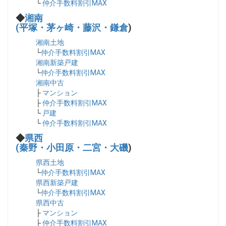
└
仲介手数料割引MAX
◆
湘南
(平塚・茅ヶ崎・藤沢・鎌倉
)
湘南土地
└
仲介手数料割引MAX
湘南新築戸建
└
仲介手数料割引MAX
湘南中古
├
マンション
├
仲介手数料割引MAX
└
戸建
└
仲介手数料割引MAX
◆
県西
(秦野・小田原・二宮・大磯
)
県西土地
└
仲介手数料割引MAX
県西新築戸建
└
仲介手数料割引MAX
県西中古
├
マンション
├
仲介手数料割引MAX