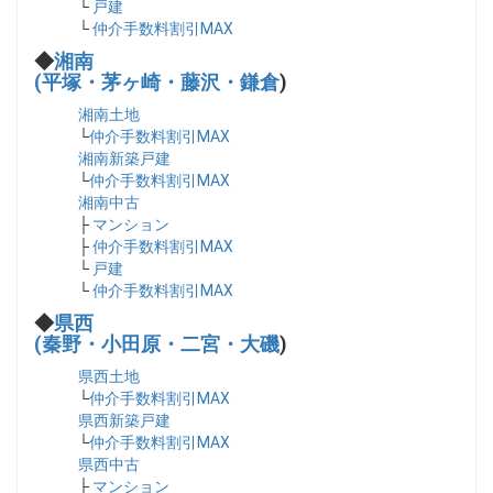
└
戸建
└
仲介手数料割引MAX
◆
湘南
(平塚・茅ヶ崎・藤沢・鎌倉
)
湘南土地
└
仲介手数料割引MAX
湘南新築戸建
└
仲介手数料割引MAX
湘南中古
├
マンション
├
仲介手数料割引MAX
└
戸建
└
仲介手数料割引MAX
◆
県西
(秦野・小田原・二宮・大磯
)
県西土地
└
仲介手数料割引MAX
県西新築戸建
└
仲介手数料割引MAX
県西中古
├
マンション