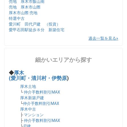
売地 厚木市飯山南
売地 厚木市山際
厚木市山際 売地
特選中古
愛川町 田代戸建 （投資）
愛甲石田駅徒歩８分 新築住宅
過去一覧を見る
細かいエリアから探す
◆
厚木
(愛川町・清川村・伊勢原
)
厚木土地
└
仲介手数料割引MAX
厚木新築戸建
└
仲介手数料割引MAX
厚木中古
├
マンション
├
仲介手数料割引MAX
└
戸建