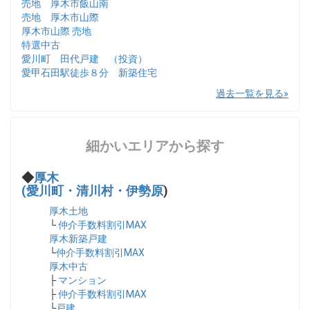
売地 厚木市飯山南
売地 厚木市山際
厚木市山際 売地
特選中古
愛川町 田代戸建 （投資）
愛甲石田駅徒歩８分 新築住宅
過去一覧を見る
細かいエリアから探す
◆
厚木
(愛川町・清川村・伊勢原
)
厚木土地
└
仲介手数料割引MAX
厚木新築戸建
└
仲介手数料割引MAX
厚木中古
├
マンション
├
仲介手数料割引MAX
└
戸建