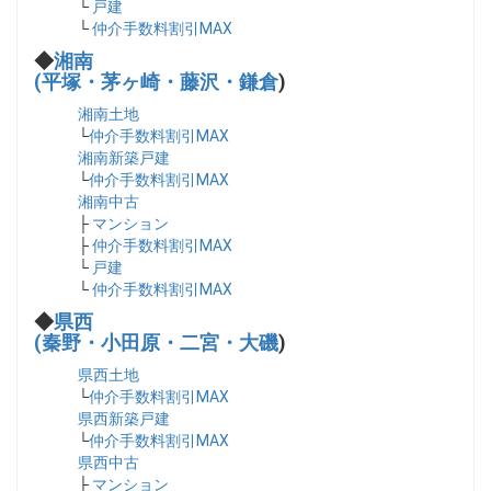
└
戸建
└
仲介手数料割引MAX
◆
湘南
(平塚・茅ヶ崎・藤沢・鎌倉
)
湘南土地
└
仲介手数料割引MAX
湘南新築戸建
└
仲介手数料割引MAX
湘南中古
├
マンション
├
仲介手数料割引MAX
└
戸建
└
仲介手数料割引MAX
◆
県西
(秦野・小田原・二宮・大磯
)
県西土地
└
仲介手数料割引MAX
県西新築戸建
└
仲介手数料割引MAX
県西中古
├
マンション