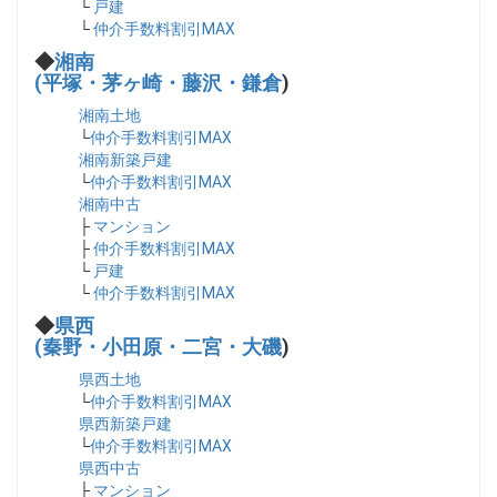
└
戸建
└
仲介手数料割引MAX
◆
湘南
(平塚・茅ヶ崎・藤沢・鎌倉
)
湘南土地
└
仲介手数料割引MAX
湘南新築戸建
└
仲介手数料割引MAX
湘南中古
├
マンション
├
仲介手数料割引MAX
└
戸建
└
仲介手数料割引MAX
◆
県西
(秦野・小田原・二宮・大磯
)
県西土地
└
仲介手数料割引MAX
県西新築戸建
└
仲介手数料割引MAX
県西中古
├
マンション