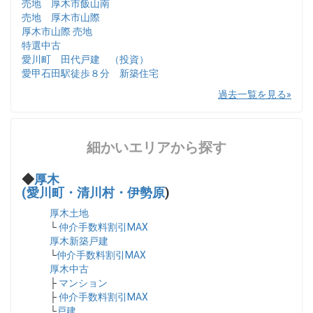
売地 厚木市飯山南
売地 厚木市山際
厚木市山際 売地
特選中古
愛川町 田代戸建 （投資）
愛甲石田駅徒歩８分 新築住宅
過去一覧を見る
細かいエリアから探す
◆
厚木
(愛川町・清川村・伊勢原
)
厚木土地
└
仲介手数料割引MAX
厚木新築戸建
└
仲介手数料割引MAX
厚木中古
├
マンション
├
仲介手数料割引MAX
└
戸建