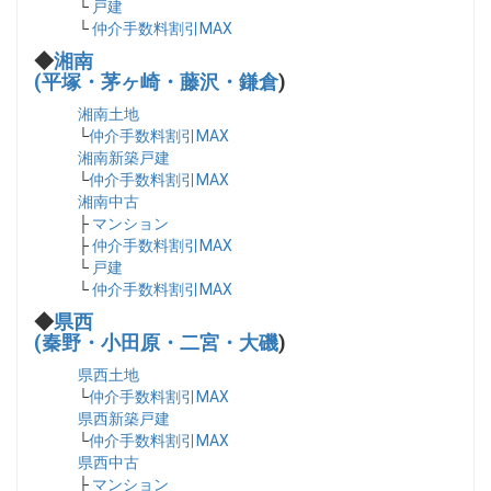
└
戸建
└
仲介手数料割引MAX
◆
湘南
(平塚・茅ヶ崎・藤沢・鎌倉
)
湘南土地
└
仲介手数料割引MAX
湘南新築戸建
└
仲介手数料割引MAX
湘南中古
├
マンション
├
仲介手数料割引MAX
└
戸建
└
仲介手数料割引MAX
◆
県西
(秦野・小田原・二宮・大磯
)
県西土地
└
仲介手数料割引MAX
県西新築戸建
└
仲介手数料割引MAX
県西中古
├
マンション