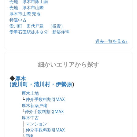
売地 厚木市飯山南
売地 厚木市山際
厚木市山際 売地
特選中古
愛川町 田代戸建 （投資）
愛甲石田駅徒歩８分 新築住宅
過去一覧を見る
細かいエリアから探す
◆
厚木
(愛川町・清川村・伊勢原
)
厚木土地
└
仲介手数料割引MAX
厚木新築戸建
└
仲介手数料割引MAX
厚木中古
├
マンション
├
仲介手数料割引MAX
└
戸建