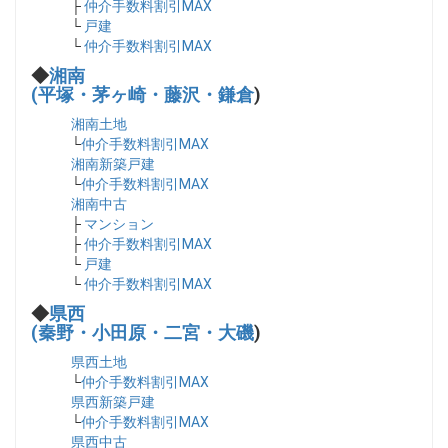
├
仲介手数料割引MAX
└
戸建
└
仲介手数料割引MAX
◆
湘南
(平塚・茅ヶ崎・藤沢・鎌倉
)
湘南土地
└
仲介手数料割引MAX
湘南新築戸建
└
仲介手数料割引MAX
湘南中古
├
マンション
├
仲介手数料割引MAX
└
戸建
└
仲介手数料割引MAX
◆
県西
(秦野・小田原・二宮・大磯
)
県西土地
└
仲介手数料割引MAX
県西新築戸建
└
仲介手数料割引MAX
県西中古