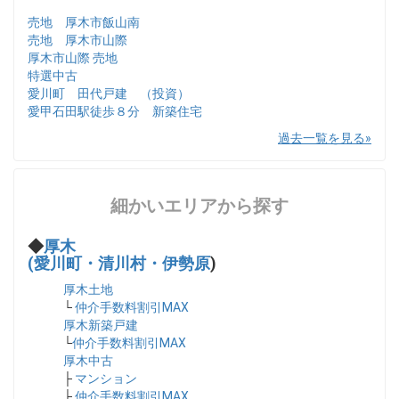
売地 厚木市飯山南
売地 厚木市山際
厚木市山際 売地
特選中古
愛川町 田代戸建 （投資）
愛甲石田駅徒歩８分 新築住宅
過去一覧を見る
細かいエリアから探す
◆
厚木
(愛川町・清川村・伊勢原
)
厚木土地
└
仲介手数料割引MAX
厚木新築戸建
└
仲介手数料割引MAX
厚木中古
├
マンション
├
仲介手数料割引MAX